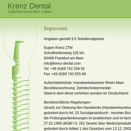
Krenz Dental
Zahntechnisches Labor
Impressum
Angaben gemäß § 6 Teledienstgesetz
Eugen Krenz ZTM
Schultheißenweg 105 b/c
60489 Frankfurt am Main
info@krenz-dental.com
Tel: +49 (0)69 742 258 92
Fax: +49 (0)69 743 055 68
Aufsichtsbehörde: Handwerkskammer Rhein-Main
Berufsbezeichnung: Zahntechnikermeister
Staat in dem diese verliehen worden ist: Deutschland
Berufsrechtliche Regelungen:
Gesetz zur Ordnung des Handwerks (Handwerksordnun
geändert durch Art. 33 Sozialgesetzbuch - neuntes Buc
die Prüfungsanforderungen im praktischen und im fach
27.02.1980 (BGBI I S. 261 Gesetz über Medizinprodukt
geändert durch Artikel 1 des Gesetzes vom 13.12. 2001 