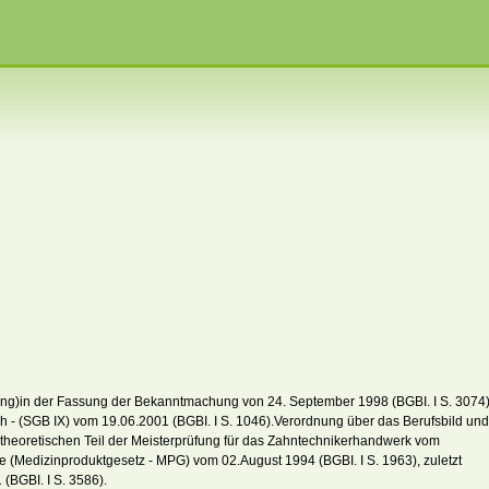
g)in der Fassung der Bekanntmachung von 24. September 1998 (BGBI. I S. 3074
h - (SGB IX) vom 19.06.2001 (BGBI. I S. 1046).Verordnung über das Berufsbild und
theoretischen Teil der Meisterprüfung für das Zahntechnikerhandwerk vom
e (Medizinproduktgesetz - MPG) vom 02.August 1994 (BGBI. I S. 1963), zuletzt
(BGBI. I S. 3586).